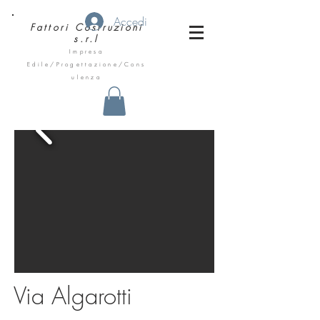
Accedi
Fattori
Costruzioni
s.r.l
Impresa
Edile/Progettazione/Cons
ulenza
Via Algarotti