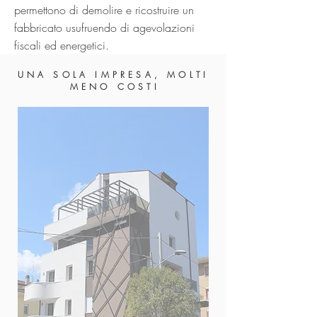
permettono di demolire e ricostruire un
fabbricato usufruendo di agevolazioni
fiscali ed energetici.
U N A S O L A I M P R E S A , M O L T I
M E N O C O S T I