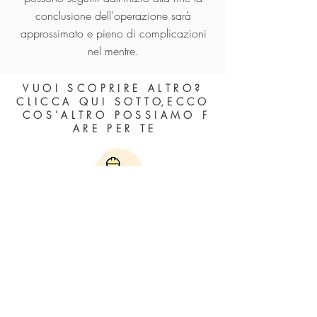
conclusione dell'operazione sarà
approssimato e pieno di complicazioni
nel mentre.
V U O I S C O P R I R E A L T R O ?
C L I C C A Q U I S O T T O, E C C O
C O S ' A L T R O P O S S I A M O F
A R E P E R T E
PROGETTIAMO INSIEME A TE