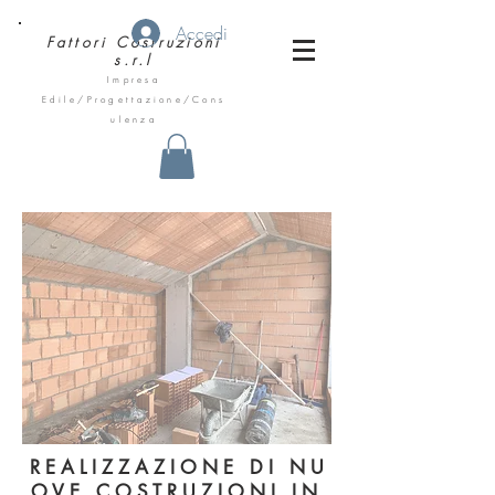
Accedi
Fattori
Costruzioni
s.r.l
Impresa
Edile/Progettazione/Cons
ulenza
R E A L I Z Z A Z I O N E D I N U
O V E C O S T R U Z I O N I I N