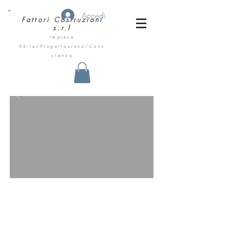
Accedi
Fattori
Costruzioni
s.r.l
Impresa
Edile/Progettazione/Cons
ulenza