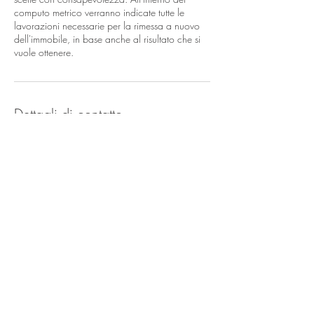
computo metrico verranno indicate tutte le
lavorazioni necessarie per la rimessa a nuovo
dell'immobile, in base anche al risultato che si
vuole ottenere.
Dettagli di contatto
Via Ariete, 18, Rimini, Province of Rimini, Italy
Fattori
Costruzioni s.r.l.
Via Ariete 18 Rimini, RN 47923
Tel
0541-391157
Fax
0541-