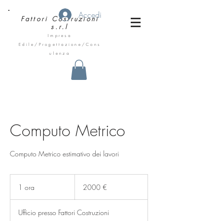
Accedi
Fattori
Costruzioni
s.r.l
Impresa
Edile/Progettazione/Cons
ulenza
Computo Metrico
Computo Metrico estimativo dei lavori
2000
euro
1 ora
1
2000 €
o
r
Ufficio presso Fattori Costruzioni