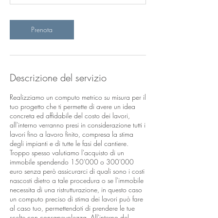
Prenota
Descrizione del servizio
Realizziamo un computo metrico su misura per il
tuo progetto che ti permette di avere un idea
concreta ed affidabile del costo dei lavori,
all'interno verranno presi in considerazione tutti i
lavori fino a lavoro finito, compresa la stima
degli impianti e di tutte le fasi del cantiere.
Troppo spesso valutiamo l'acquisto di un
immobile spendendo 150'000 o 300'000
euro senza però assicurarci di quali sono i costi
nascosti dietro a tale procedura o se l'immobile
necessita di una ristrutturazione, in questo caso
un computo preciso di stima dei lavori può fare
al caso tuo, permettendoti di prendere le tue
scelte con consapevolezza. All'interno del